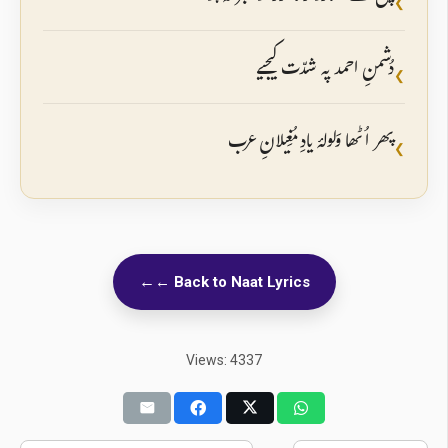
❮
دُشمنِ احمد پہ شدّت کیجیے
❮
پھر اُٹھا وَلولۂ یادِ مُغِیلانِ عرب
❮
← Back to Naat Lyrics
Views: 4337