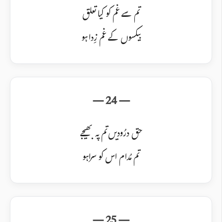
تم سے غم کو کیا تعلق
بیکسوں کے غم زِدا ہو
حق درُودیں تم پہ بھیجے
تم مُدام اس کو سراہو