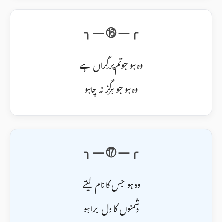
وہ ہو جو تم پر گِراں ہے
وہ ہو جو ہرگز نہ چاہو
وہ ہو جس کا نام لیتے
دشمنوں کا دل برا ہو