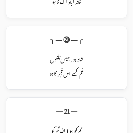
خانہ آباد آگ کا ہو
شاد ہو اِبلیس مَلْعُوں
غم کسے اس قَہر کا ہو
تم کو ہو وَ اللہ تم کو