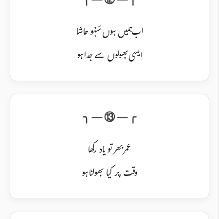
اب ہمیں ہوں سَہْو حاشا
ایسی بھولوں سے جدا ہو
عمر بھر تو یاد رکھا
وقت پر کیا بھولنا ہو