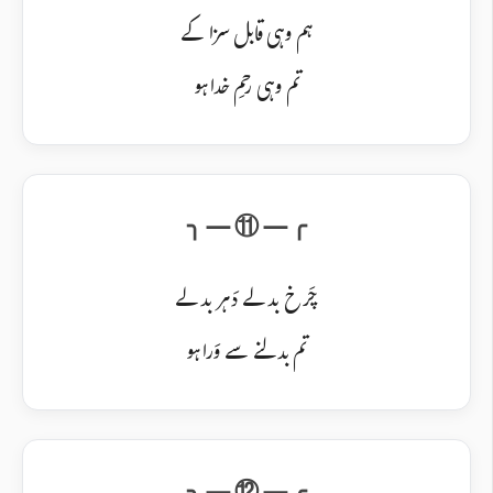
ہم وہی قابل سزا کے
تم وہی رحمِ خدا ہو
چَرخ بدلے دَہر بدلے
تم بدلنے سے وَرا ہو