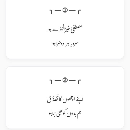
مصطفیٰ خیرُالْوَرٰے ہو
سرورِ ہر دوسَرا ہو
اپنے اچھوں کا تَصَدُّق
ہم بدوں کو بھی نباہو