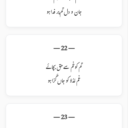
جان و دل تم پر فدا ہو
تم کو غم سے حق بچائے
غم عَدُوّ کو جاں گَزا ہو