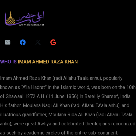
WHO IS
IMAM AHMED RAZA KHAN
Imam Ahmed Raza Khan (radi Allahu Ta’ala anhu), popularly
known as “A’la Hadrat” in the Islamic world, was born on the 10th
of Shawaal 1272 A.H. (14 June 1856) in Bareilly Shareef, India.
His father, Moulana Naqi Ali Khan (radi Allahu Ta’ala anhu), and
illustrious grandfather, Moulana Rida Ali Khan (radi Allahu Ta’ala
anhu), were great Awliya and celebrated theologians recognized
as such by academic circles of the entire sub-continent.