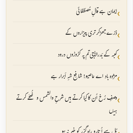
ایمان ہے قالِ مُصطَفائی
❮
ذرّے جھڑ کر تری پیزاروں کے
❮
کعبہ کے بَدرالدُّجی تم پہ کڑوڑوں درود
❮
مژدہ باد اے عاصیو! شافِع شہِ اَبرار ہے
❮
وصفِ رُخ اُن کا کیا کرتے ہیں شرحِ والشمس وضُحٰے کرتے
❮
ہیں
پُل سے اُتارو راہ گزر کو خبر نہ ہو