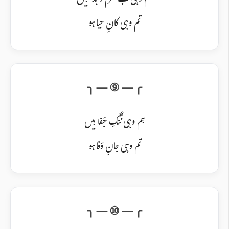
ہم وہی بے شرم و بد ہیں
تم وہی کانِ حیا ہو
ہم وہی نَنگِ جَفا ہیں
تم وہی جانِ وَفا ہو