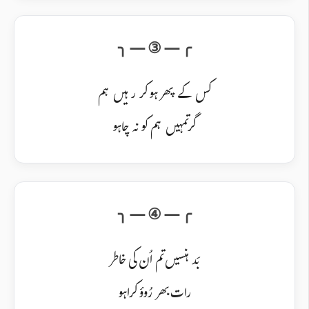
کس کے پھر ہو کر رہیں ہم
گر تمہیں ہم کو نہ چاہو
بَد ہنسیں تم اُن کی خاطر
رات بھر رُوؤ کراہو