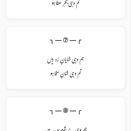
تم وہی بحرِ عطا ہو
ہم وہی شایانِ رَد ہیں
تم وہی شانِ سخا ہو