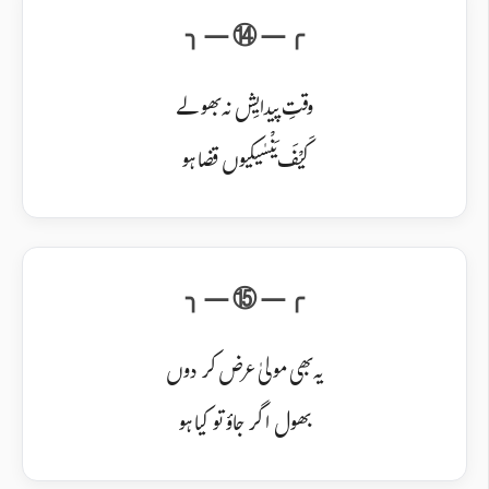
وقتِ پیدایِش نہ بھولے
کَیْفَ یَنْسٰیکیوں قضا ہو
یہ بھی مولیٰ عرض کر دوں
بھول اگر جاؤ تو کیا ہو