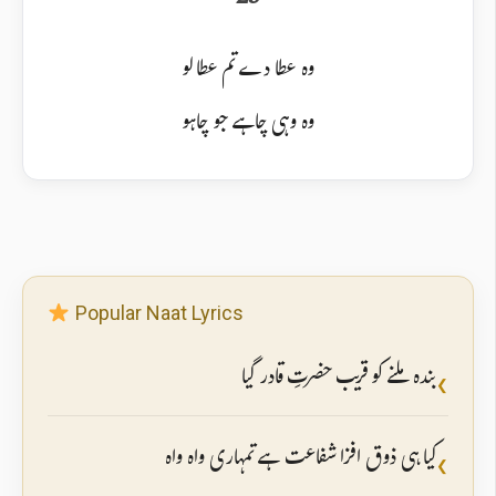
وہ عطا دے تم عطا لو
وہ وہی چاہے جو چاہو
Popular Naat Lyrics
بندہ ملنے کو قریب حضرتِ قادر گیا
❮
کیا ہی ذوق افزا شفاعت ہے تمہاری واہ واہ
❮