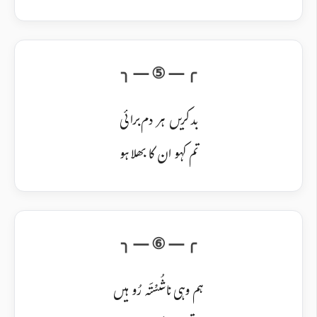
بد کریں ہر دم برائی
تم کہو ان کا بھلا ہو
ہم وہی ناشُسْتَہ رُو ہیں