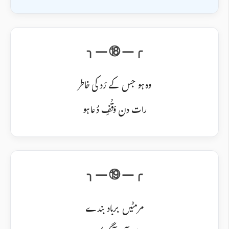
وہ ہو جس کے رَد کی خاطر
رات دن وَقْفِ دُعا ہو
مر مٹیں برباد بندے