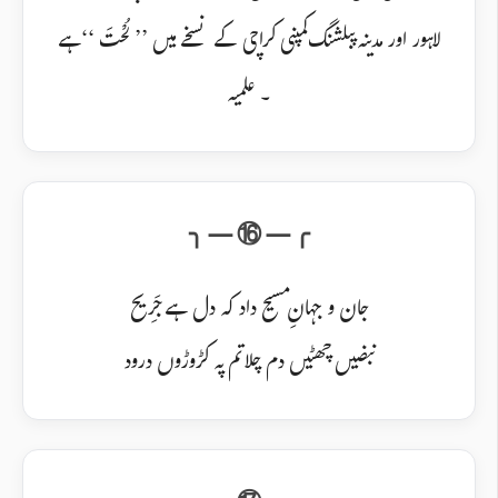
لاہور اور مدینہ پبلشنگ کمپنی کراچی کے نسخے میں ’’ لُحْتَ ‘‘ہے
۔ علمیہ
جان و جہانِ مسیح داد کہ دل ہے جَرِیح
نبضیں چھٹیں دم چلا تم پہ کڑوڑوں درود