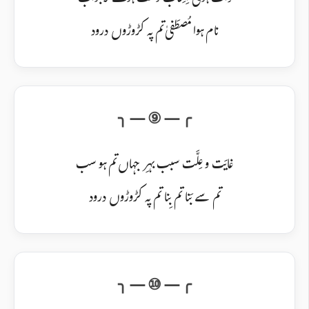
ذات ہوئی اِنتِخاب وَصف ہوئے لاجواب
نام ہوا مُصطَفیٰ تم پہ کڑوڑوں درود
غایَت و عِلَّت سبب بہرِ جہاں تم ہو سب
تم سے بَنا تم بِنا تم پہ کڑوڑوں درود