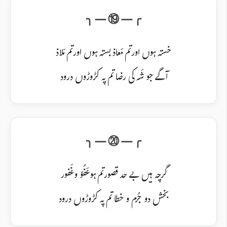
خستہ ہوں اور تم مَعاذ بستہ ہوں اور تم مَلاذ
آگے جو شَہ کی رضا تم پہ کڑوڑوں درود
گرچہ ہیں بے حد قصور تم ہو عَفُوّ و غَفور
بخش دو جُرم و خطا تم پہ کڑوڑوں درود