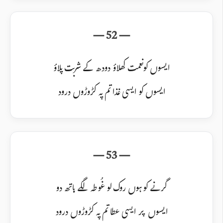
ایسوں کو نعمت کھلاؤ دودھ کے شربت پلاؤ
ایسوں کو ایسی غذا تم پہ کڑوڑوں درود
گرنے کو ہوں روک لو غُوطہ لگے ہاتھ دو
ایسوں پر ایسی عطا تم پہ کڑوڑوں درود