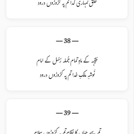
خَلق تمہاری گدا تم پہ کڑوڑوں درود
طَیْبہ کے ماہِ تمام جُملہ رُسُل کے امام
نَوشہِ ملکِ خدا تم پہ کڑوڑوں درود
تم سے جہاں کا نظام تم پہ کڑوڑوں سلام