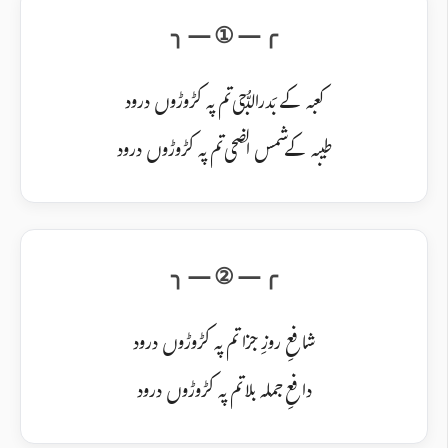
کعبہ کے بَدرالدُّجی تم پہ کڑوڑوں درود
طیبہ کے شمس الضحی تم پہ کڑوڑوں درود
شافعِ روزِ جزا تم پہ کڑوڑوں درود
دافعِ جملہ بلا تم پہ کڑوڑوں درود