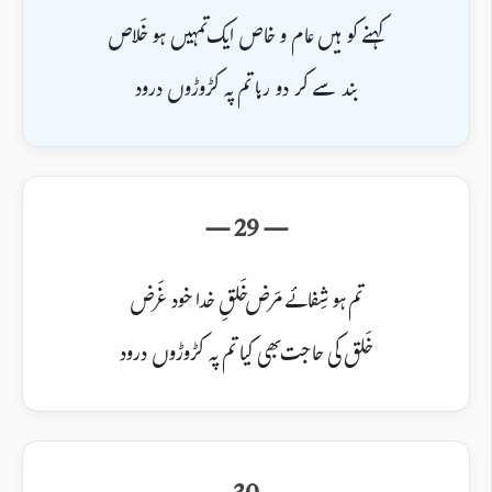
کہنے کو ہیں عام و خاص ایک تمہیں ہو خَلاص
بند سے کر دو رہا تم پہ کڑوڑوں درود
تم ہو شِفائے مَرض خَلقِ خدا خود غَرض
خَلق کی حاجت بھی کیا تم پہ کڑوڑوں درود