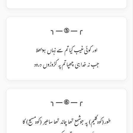
اور کوئی غیب کیا تم سے نِہاں ہو بھلا
جب نہ خدا ہی چھپا تم پہ کڑوڑوں درود
طور(کوہ کلیم) پہ جو شمع تھا چاند تھا ساعیر (کوہ مسیح) کا