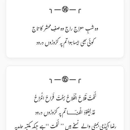
وہ شبِ معراج راج وہ صفِ محشر کا تاج
کوئی بھی ایسا ہوا تم پہ کڑوڑوں درود
نُحْتَ فَلَاحَ الْفَلاحْ رُحْتَ فَرَاحَ الْمَرَاحْ
عُدْ لِیَعُوْدَ الْھَنـَــــا
تم پہ کڑوڑوں درود
رضا اکیڈمی بمبئی والے نسخے میں ’’ نُحْت ‘‘ہے جبکہ مکتبہ حامدیہ