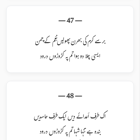
برسے کرم کی بھرن پھولیں نِعَم کے چمن
ایسی چلا دو ہوا تم پہ کڑوڑوں درود
اک طرف اَعدائے دیں ایک طرف حاسدیں
بندہ ہے تنہا شہا تم پہ کڑوڑوں درود