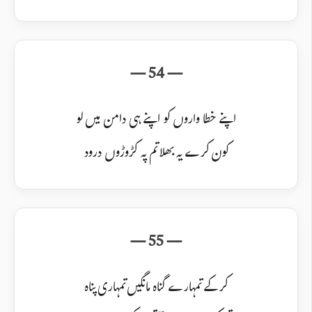
اپنے خطا واروں کو اپنے ہی دامن میں لو
کون کرے یہ بھلا تم پہ کڑوڑوں درود
کرکے تمہارے گناہ مانگیں تمہاری پناہ