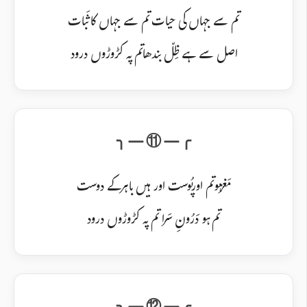
تم سے جہاں کی حیات تم سے جہاں کا ثَبات
اصل سے ہے ظِلّ بندھاتم پہ کڑوڑوں درود
مَغزہو تم اورپُوست اورہیں باہرکے دوست
تم ہو دَرُونِ سَرا تم پہ کڑوڑوں درود