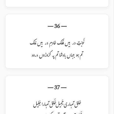
نَوبَتِ در ہیں فَلک خادمِ در ہیں مَلک
تم ہو جہاں بادشا تم پہ کڑوڑوں درود
خلق تمہاری جَمِیل خُلق تمہارا جَلِیل