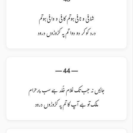
شافی و نافی ہو تم کافی و وافی ہو تم
درد کو کر دو دوا تم پہ کڑوڑوں درود
جائیں نہ جب تک غلام خُلد ہے سب پر حرام
ملک تو ہے آپ کا تم پہ کڑوڑوں درود