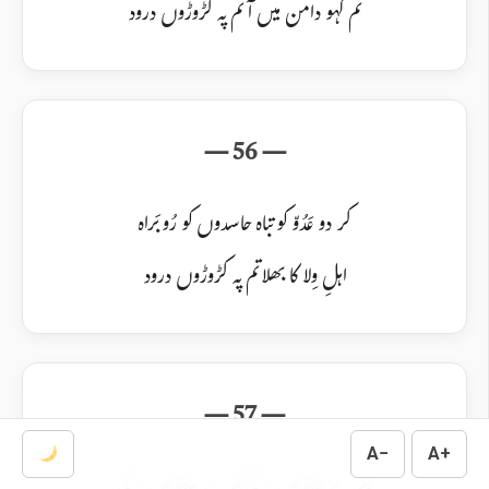
تم کہو دامن میں آ تم پہ کڑوڑوں درود
کر دو عَدُوّ کو تباہ حاسدوں کو رُو بَراہ
اہلِ وِلا کا بھلا تم پہ کڑوڑوں درود
A−
A+