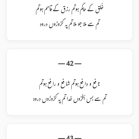
خَلق کے حاکم ہو تم رزق کے قاسم ہو تم
تم سے ملا جو ملا تم پہ کڑوڑوں درود
نافع و دافع ہو تم شافع و رافع ہو تم
تم سے بس اَفزوں خدا تم پہ کڑوڑوں درود