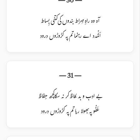
آہ وہ راہِ صِراط بندوں کی کتنی بِساط
اَلْمَدد اے رہنما تم پہ کڑوڑوں درود
بے ادب و بد لِحاظ کر نہ سکا کچھ حِفاظ
عَفْو پہ بھولا رہا تم پہ کڑوڑوں درود