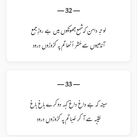
لو تہِ دامن کہ شمع جھونکوں میں ہے روزِ جمع
آندھیوں سے حَشر اُٹھا تم پہ کڑوڑوں درود
سینہ کہ ہے داغ داغ کہہ دو کرے باغ باغ
طَیْبہ سے آکر صَبا تم پہ کڑوڑوں درود