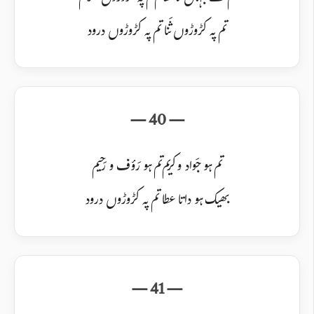
تم پہ کڑوڑوں ثَنا تم پہ کڑوڑوں درود
تم ہو جَواد و کریم تم ہو رَؤف و رَحیم
بھیک ہو داتا عطا تم پہ کڑوڑوں درود