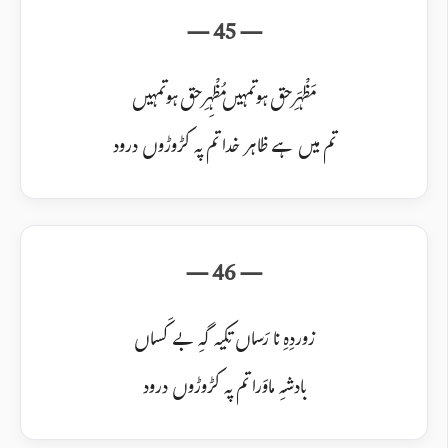
مَظْہَرِ حق ہو تمہیں مُظْہِرِ حق ہو تمہیں
تم میں ہے ظاہر خدا تم پہ کڑوڑوں درود
زوردِہِ نا رَساں تکیہ گہِ بے کَساں
بادشہِ ماوَرا تم پہ کڑوڑوں درود