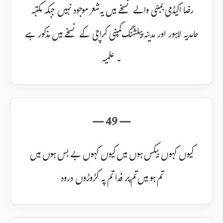
رضا اکیڈمی بمبئی والے نسخے میں یہ شعر موجود نہیں جبکہ مکتبہ
حامدیہ لاہور اور مدینہ پبلشنگ کمپنی کراچی کے نسخے میں مذکور ہے
۔ علمیہ
کیوں کہوں بیکس ہوں میں کیوں کہوں بے بس ہوں میں
تم ہو میں تم پر فدا تم پہ کڑوڑوں درود