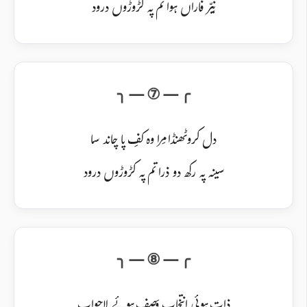
نَیِّر فاراں ہوا تم پہ کڑوڑوں درود
دل کرو ٹھنڈا مِرا وہ کفِ پا چاند سا
سینہ پہ رکھ دو ذرا تم پہ کڑوڑوں درود