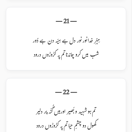
مِہْرِ خدا نور نور دل ہے سِیَہ دن ہے دُور
شب میں کرو چاندنا تم پہ کڑوڑوں درود
تم ہو شہید و بَصیر اور میں گُنَہ پر دلیر
کھول دو چشمِ حیا تم پہ کڑوڑوں درود