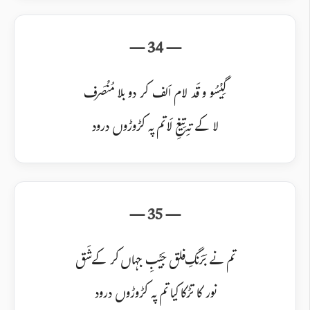
گِیْسُو و قَد لام اَلف کر دو بلا مُنْصَرف
لا کے تہِ تِیغِ لَا تم پہ کڑوڑوں درود
تم نے بَرَنگِ فلق جَیْبِ جہاں کر کے شَق
نور کا تڑکا کیا تم پہ کڑوڑوں درود