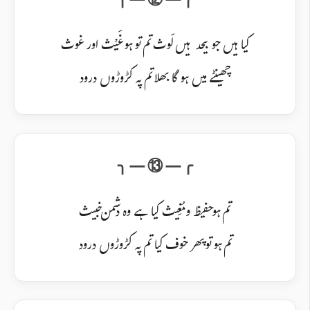
کیا ہیں جو بیحد ہیں لَوث تم تو ہو غَیْث اور غوث
چھینٹے میں ہو گا بھلا تم پہ کڑوڑوں درود
تم ہو حفیظ و مُغِیث کیا ہے وہ دشمن خبیث
تم ہو تو پھر خوف کیا تم پہ کڑوڑوں درود