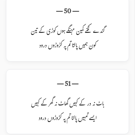
گندے نکمّے کمین مہنگے ہوں کوڑی کے تین
کون ہمیں پالتا تم پہ کڑوڑوں درود
باٹ نہ در کے کہیں گھاٹ نہ گھر کے کہیں
ایسے تمہیں پالنا تم پہ کڑوڑوں درود