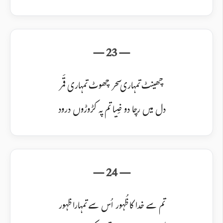
چھینٹ تمہاری سحر چھوٹ تمہاری قَمر
دل میں رچا دو ضِیا تم پہ کڑوڑوں درود
تم سے خدا کا ظُہور اُس سے تمہارا ظہور