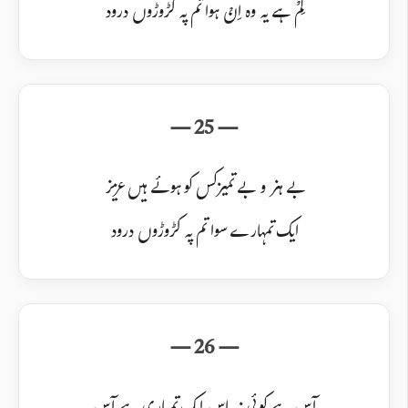
لِمْ ہے یہ وہ اِنْ ہوا تم پہ کڑوڑوں درود
بے ہنر و بے تمیز کس کو ہوئے ہیں عزیز
ایک تمہارے سوا تم پہ کڑوڑوں درود