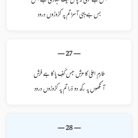
آس ہے کوئی نہ پاس ایک تمہاری ہے آس
بس ہے یہی آسرا تم پہ کڑوڑوں درود
طارمِ اعلیٰ کا عرش جس کَفِ پا کا ہے فرش
آنکھوں پہ رکھ دو ذرا تم پہ کڑوڑوں درود