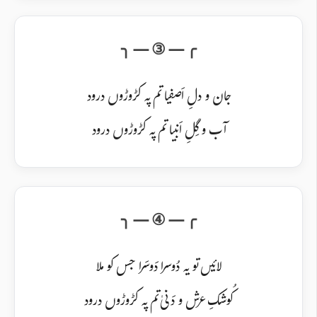
جان و دلِ اَصفیا تم پہ کڑوڑوں درود
آب و گِلِ اَنبیا تم پہ کڑوڑوں درود
لائیں تو یہ دُوسرا دَوسَرا جس کو ملا
کُوشکِ عرش و دَنیٰ تم پہ کڑوڑوں درود