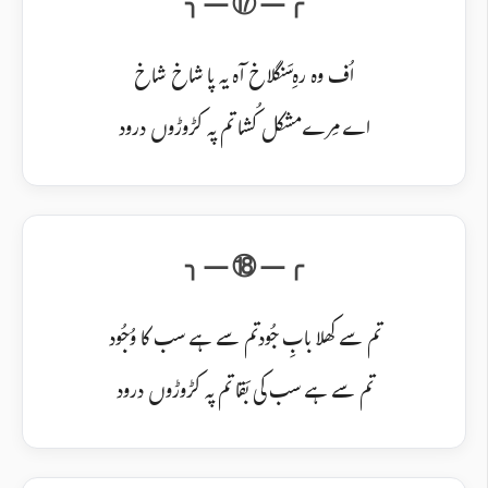
اُف وہ رہِ سَنگلاخ آہ یہ پا شاخ شاخ
اے مِرے مشکل کُشا تم پہ کڑوڑوں درود
تم سے کھلا بابِ جُود تم سے ہے سب کا وُجُود
تم سے ہے سب کی بَقا تم پہ کڑوڑوں درود