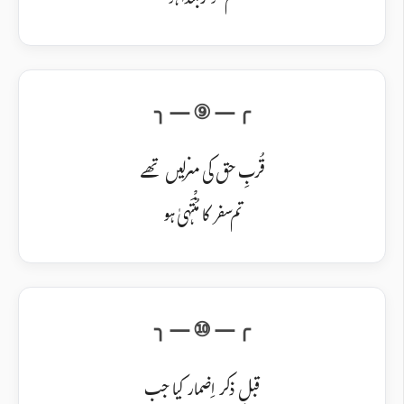
تم مُؤخَّر مُبتَدا ہو
قُربِ حق کی منزلیں تھے
تم سفر کا مُنْتَہیٰ ہو
قبلِ ذکر اِضمار کیا جب