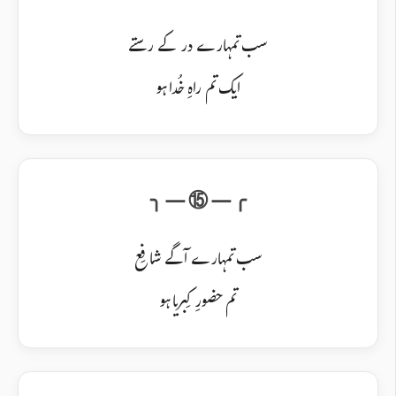
سب تمہارے در کے رستے
ایک تم راہِ خُدا ہو
سب تمہارے آگے شافِع
تم حضورِ کِبریا ہو