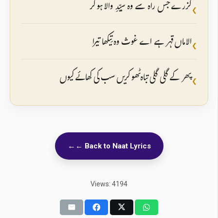
گزرے جس راہ سے وہ سیِّدِ والا ہو کر
❮
الاماں قہر ہے اے غوث وہ تِیکھا تیرا
❮
پھر کے گلی گلی تباہ ٹھو کریں سب کی کھائے کیوں
❮
← Back to Naat Lyrics
Views: 4194