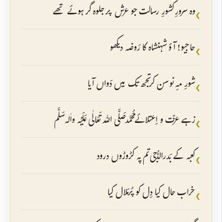
وہ سرورِ کشورِ رسالت جو عرش پر جلوہ گر ہوئے تھے
❮
حاجیو! آؤ شہنشاہ کا رَوضہ دیکھو
❮
شورِ مہِ نو سن کر تجھ تک میں دَواں آیا
❮
زہے عزّت و اِعتلائے مُحَمَّد صَلَّی اللہ تَعَالٰی عَلَیْہ واٰلہ سَلَّم
❮
کعبہ کے بَدرالدُّجی تم پہ کڑوڑوں درود
❮
خراب حال کیا دِل کو پُرمَلال کیا
❮