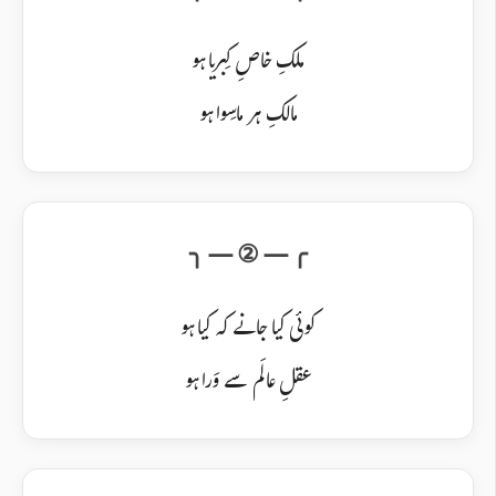
ملکِ خاصِ کِبریا ہو
مالکِ ہر ماسِوا ہو
کوئی کیا جانے کہ کیا ہو
عقلِ عالَم سے وَرا ہو