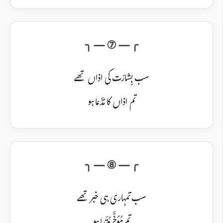
سب بِشارَت کی اذاں تھے
تم اذاں کا مُدَّعا ہو
سب تمہاری ہی خبر تھے