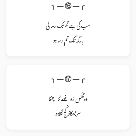
سب کی ہے تم تک رسائی
بارگہ تک تم رسا ہو
وہ کَلَس رَوضے کا چمکا
سر جھکاؤ کَج کُلاہو