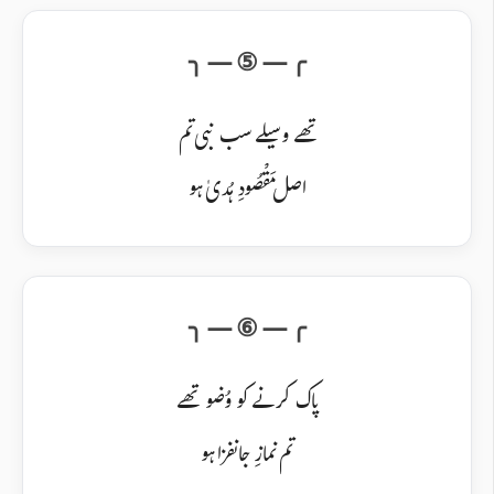
تھے وسیلے سب نبی تم
اصل مَقْصُودِ ہُدیٰ ہو
پاک کرنے کو وُضو تھے
تم نمازِ جانفزا ہو