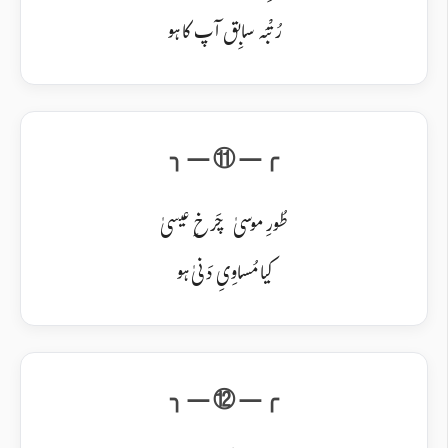
رُتْبَہ سابِق آپ کا ہو
طُورِ موسیٰ چَرخِ عیسیٰ
کیا مُساوِیِ دَنیٰ ہو