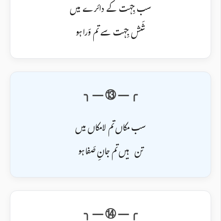
سب جِہَت کے دائرے میں
شَش جِہَت سے تم وَرا ہو
سب مکاں تم لامکاں میں
تن ہیں تم جانِ صَفا ہو