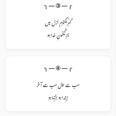
کَنزِ مَکتومِ اَزل میں
دُرِّ مَکْنُونِ خدا ہو
سب سے اوّل سب سے آخر
اِبتِدا ہو اِنتِہا ہو