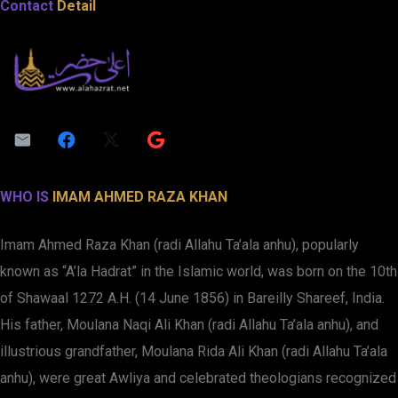
Contact
Detail
WHO IS
IMAM AHMED RAZA KHAN
Imam Ahmed Raza Khan (radi Allahu Ta’ala anhu), popularly
known as “A’la Hadrat” in the Islamic world, was born on the 10th
of Shawaal 1272 A.H. (14 June 1856) in Bareilly Shareef, India.
His father, Moulana Naqi Ali Khan (radi Allahu Ta’ala anhu), and
illustrious grandfather, Moulana Rida Ali Khan (radi Allahu Ta’ala
anhu), were great Awliya and celebrated theologians recognized