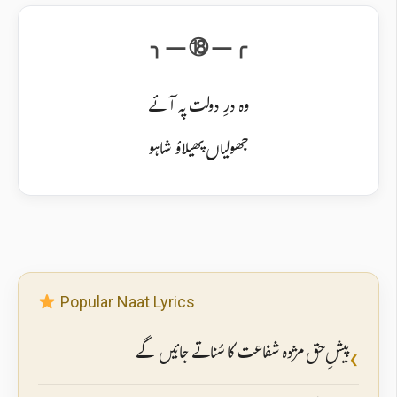
وہ درِ دولت پہ آئے
جھولیاں پھیلاؤ شاہو
Popular Naat Lyrics
پیشِ حق مژدہ شفاعت کا سُناتے جائیں گے
❮