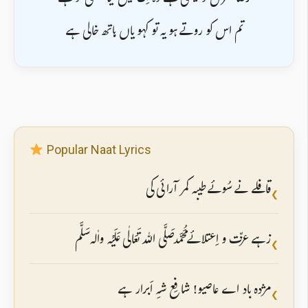
رضاؔ منزل تو جیسی ہے وہ اِک میں کیا سبھی کو ہے
تم اس کو روتے ہو یہ تو کہو یاں ہاتھ خالی ہے
Popular Naat Lyrics
قافلے نے سُوئے طیبہ کمر آرائی کی
❮
زہے عزّت و اِعتلائے مُحَمَّد صَلَّی اللہ تَعَالٰی عَلَیْہ واٰلہ سَلَّم
❮
مژدہ باد اے عاصیو! شافِع شہِ اَبرار ہے
❮