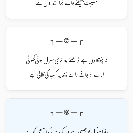
مصیبت جھیلنے والے تِرا اللہ والی ہے
نہ چَونکا دن ہے ڈھلنے پر تری منزل ہوئی کھوٹی
ارے او جانے والے نیند یہ کب کی نکالی ہے