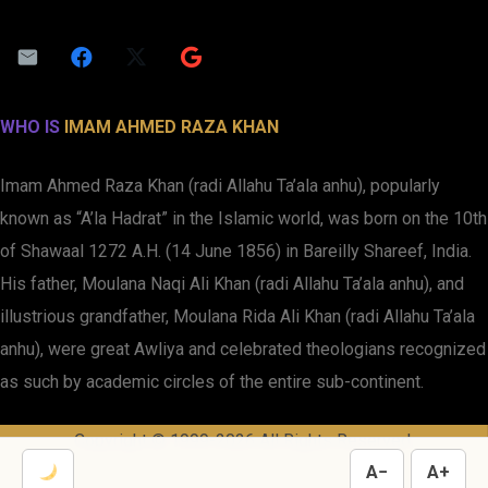
WHO IS
IMAM AHMED RAZA KHAN
Imam Ahmed Raza Khan (radi Allahu Ta’ala anhu), popularly
known as “A’la Hadrat” in the Islamic world, was born on the 10th
of Shawaal 1272 A.H. (14 June 1856) in Bareilly Shareef, India.
His father, Moulana Naqi Ali Khan (radi Allahu Ta’ala anhu), and
illustrious grandfather, Moulana Rida Ali Khan (radi Allahu Ta’ala
anhu), were great Awliya and celebrated theologians recognized
as such by academic circles of the entire sub-continent.
Copyright © 1999-2026 All Rights Reserved.
A−
A+