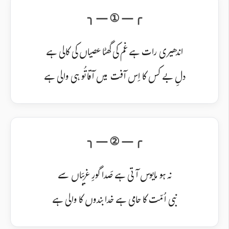
اندھیری رات ہے غم کی گھٹا عصیاں کی کالی ہے
دلِ بے کس کا اِس آفت میں آقا تُو ہی والی ہے
نہ ہو مایوس آتی ہے صَدا گورِ غریبَاں سے
نبی اُمّت کا حامی ہے خدا بندوں کا والی ہے