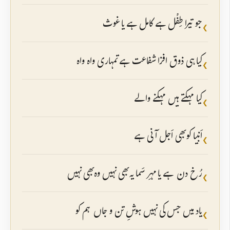
جو تیرا طِفْل ہے کامل ہے یا غوث
❮
کیا ہی ذوق افزا شفاعت ہے تمہاری واہ واہ
❮
کیا مہکتے ہیں مہکنے والے
❮
اَنبیا کو بھی اَجل آنی ہے
❮
رُخ دن ہے یا مہرِ سَما یہ بھی نہیں وہ بھی نہیں
❮
یاد میں جس کی نہیں ہوشِ تن و جاں ہم کو
❮