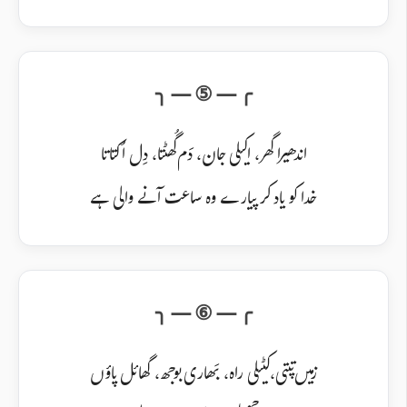
اندھیرا گھر، اکیلی جان، دَم گُھٹتا، دِل اُکتاتا
خدا کو یاد کر پیارے وہ ساعت آنے والی ہے
زمیں تپتی، کٹیلی راہ، بَھاری بوجھ، گھائل پاؤں