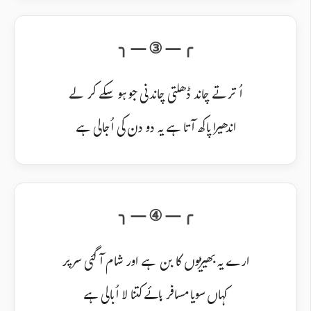
اُترتے چاند ڈھلتی چاندنی جو ہو سکے کر لے
اندھیرا پاکھ آتا ہے یہ دو دن کی اُجالی ہے
ارے یہ بھیڑیوں کا بن ہے اور شام آگئی سر پر
کہاں سویا مسافر ہائے کتنا لا اُبالی ہے