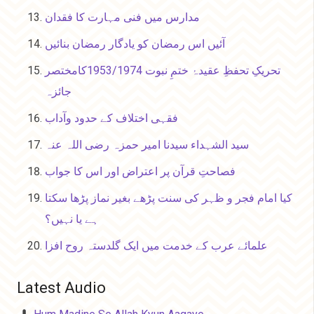
مدارس میں فنی مہارت کا فقدان
آئیں اس رمضان کو یادگار رمضان بنائیں
تحریکِ تحفظِ عقیدۂ ختمِ نبوت 1953/1974کامختصر
جائزہ
فقہی اختلاف کے حدود وآداب
سید الشہداء سیدنا امیر حمزہ رضی اللہ عنہ
فصاحتِ قرآن پر اعتراض اور اس کا جواب
کیا امام فجر و ظہر کی سنت پڑھے بغیر نماز پڑھا سکتا
ہے یا نہیں؟
علمائے عرب کے خدمت میں ایک گلدستہ روح افزا
Latest Audio