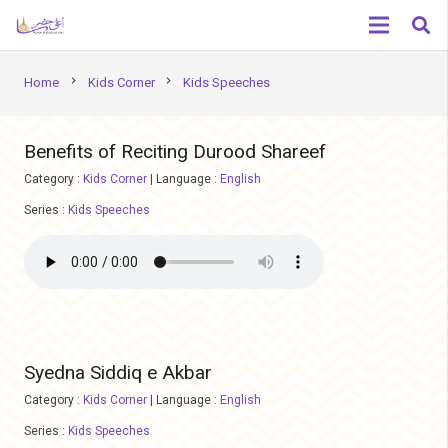
chevron_right
chevron_right
Home
Kids Corner
Kids Speeches
Benefits of Reciting Durood Shareef
Category :
Kids Corner
|
Language :
English
Series :
Kids Speeches
Syedna Siddiq e Akbar
Category :
Kids Corner
|
Language :
English
Series :
Kids Speeches