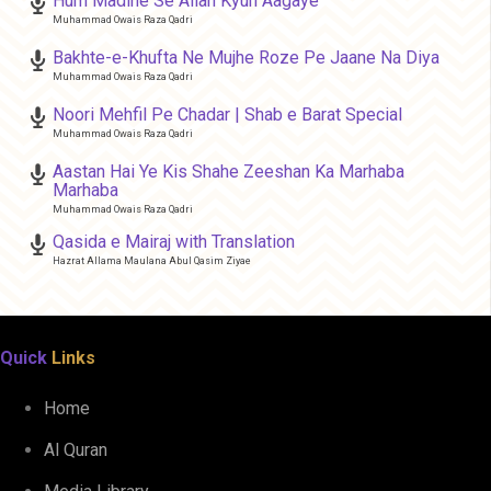
Hum Madine Se Allah Kyun Aagaye
Muhammad Owais Raza Qadri
Bakhte-e-Khufta Ne Mujhe Roze Pe Jaane Na Diya
Muhammad Owais Raza Qadri
Noori Mehfil Pe Chadar | Shab e Barat Special
Muhammad Owais Raza Qadri
Aastan Hai Ye Kis Shahe Zeeshan Ka Marhaba
Marhaba
Muhammad Owais Raza Qadri
Qasida e Mairaj with Translation
Hazrat Allama Maulana Abul Qasim Ziyae
Quick
Links
Home
Al Quran