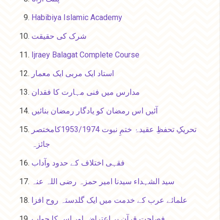
Habibiya Islamic Academy
شرک کی حقیقت
Ijraey Balagat Complete Course
استاد ایک مربی ایک معمار
مدارس میں فنی مہارت کا فقدان
آئیں اس رمضان کو یادگار رمضان بنائیں
تحریکِ تحفظِ عقیدۂ ختمِ نبوت 1953/1974کامختصر
جائزہ
فقہی اختلاف کے حدود وآداب
سید الشہداء سیدنا امیر حمزہ رضی اللہ عنہ
علمائے عرب کے خدمت میں ایک گلدستہ روح افزا
فصاحتِ قرآن پر اعتراض اور اس کا جواب