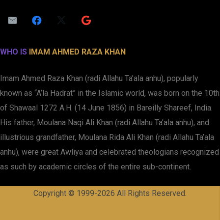
WHO IS
IMAM AHMED RAZA KHAN
Imam Ahmed Raza Khan (radi Allahu Ta’ala anhu), popularly
known as “A’la Hadrat” in the Islamic world, was born on the 10th
of Shawaal 1272 A.H. (14 June 1856) in Bareilly Shareef, India.
His father, Moulana Naqi Ali Khan (radi Allahu Ta’ala anhu), and
illustrious grandfather, Moulana Rida Ali Khan (radi Allahu Ta’ala
anhu), were great Awliya and celebrated theologians recognized
as such by academic circles of the entire sub-continent.
Copyright © 1999-2026 All Rights Reserved.