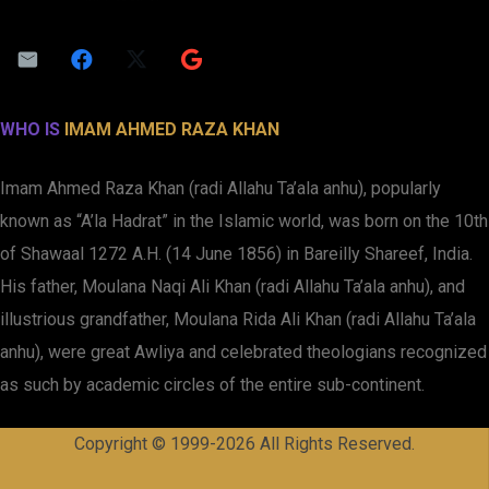
WHO IS
IMAM AHMED RAZA KHAN
Imam Ahmed Raza Khan (radi Allahu Ta’ala anhu), popularly
known as “A’la Hadrat” in the Islamic world, was born on the 10th
of Shawaal 1272 A.H. (14 June 1856) in Bareilly Shareef, India.
His father, Moulana Naqi Ali Khan (radi Allahu Ta’ala anhu), and
illustrious grandfather, Moulana Rida Ali Khan (radi Allahu Ta’ala
anhu), were great Awliya and celebrated theologians recognized
as such by academic circles of the entire sub-continent.
Copyright © 1999-2026 All Rights Reserved.