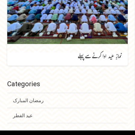
نمازِ عید ادا کرنے سے پہلے
Categories
رمضان المبارک
عید الفطر