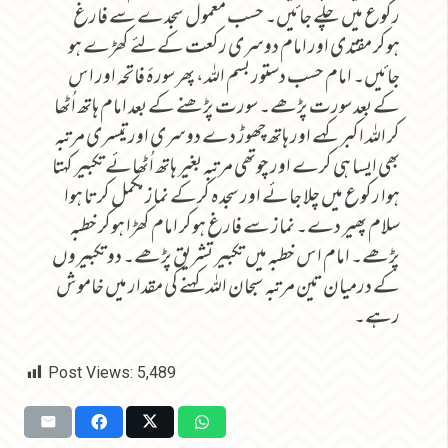
رکوع میں چلے جائیں۔ حسب معمول سجدے سے فارغ
ہوکر مقتدی اور امام دوسری رکعت کےلئے کھڑے ہو
جائیں۔ امام حسب دستور بسم اللہ، پھر سورۂ فاتحہ اور اس
کے بعد سورت پڑھے۔ سورت پڑھنے کے بعد امام ہاتھ اُٹھا
کر اللہ اکبر کہے اور ہاتھ چھوڑ دے دوسری اور تیسری مرتبہ
بھی ایسا ہی کرے اور چوتھی مرتبہ بغیر ہاتھ اُٹھائے تکبیر کہتا
ہوا رکوع میں چلا جائے اور سجدہ کرکے نماز مکمل کرتا ہوا
سلام پھیر دے۔ نماز سے فارغ ہوکر امام کھڑا ہوکر خطبہ
پڑھے۔ امام اس خطبہ میں تکبیر تشریق پڑھے۔ دو تکبیروں
کے درمیان تین مرتبہ سبحان اللہ کہنے کی مقدار میں خاموش
رہے۔
Post Views:
5,489