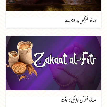
صدقۂ فطرکس پر لازم ہے
صدقۂ فطر کی ادائیگی کا وقت