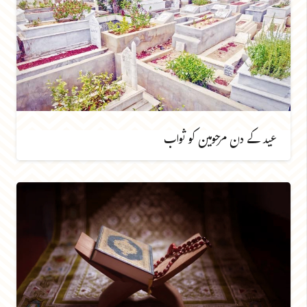
عید کے دن مرحومین کو ثواب