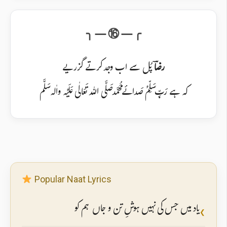
رضاؔ
پُل سے اب وجد کرتے گزریے
کہ ہے رَبِّ سَلِّمْ صَدائے مُحَمَّد صَلَّی اللہ تَعَالٰی عَلَیْہ واٰلہ سَلَّم
Popular Naat Lyrics
یاد میں جس کی نہیں ہوشِ تن و جاں ہم کو
❮