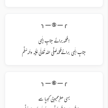
مُحَمَّد برائے جنابِ اِلٰہی!
جنابِ الٰہی برائے مُحَمَّد صَلَّی اللہ تَعَالٰی عَلَیْہ واٰلہ سَلَّم
بسی عطرِ محبوبی کبریا سے