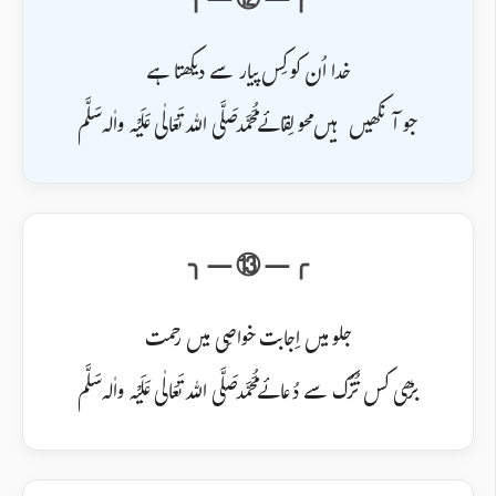
خدا اُن کو کِس پیار سے دیکھتا ہے
جو آنکھیں ہیں محو لِقائے مُحَمَّد صَلَّی اللہ تَعَالٰی عَلَیْہ واٰلہ سَلَّم
جلو میں اِجابت خواصِی میں رحمت
بڑھی کس تُزُک سے دُعائے مُحَمَّد صَلَّی اللہ تَعَالٰی عَلَیْہ واٰلہ سَلَّم