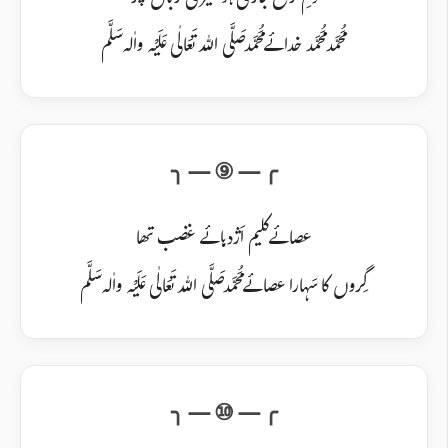
دمِ نزع جاری ہو میری زباں پر
مُحَمَّد مُحَمَّد خدائے مُحَمَّد صَلَّی اللہ تَعَالٰی عَلَیْہ واٰلہ سَلَّم
عصائے کلیم اَژدہائے غضب تھا
گِروں کا سَہارا عصائے مُحَمَّد صَلَّی اللہ تَعَالٰی عَلَیْہ واٰلہ سَلَّم