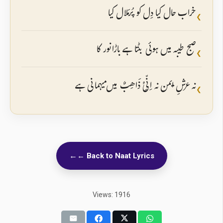
خراب حال کیا دِل کو پُرمَلال کیا
❮
صبح طیبہ میں ہوئی بٹتا ہے باڑا نور کا
❮
نہ عرشِ ایمن نہ اِنِّیْ ذَاھِبٌ میں میہمانی ہے
❮
← Back to Naat Lyrics
Views: 1916