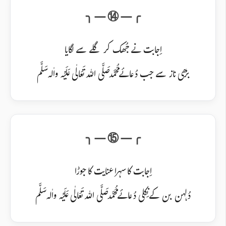
اِجابت نے جُھک کر گلے سے لگایا
بڑھی ناز سے جب دُعائے مُحَمَّد صَلَّی اللہ تَعَالٰی عَلَیْہ واٰلہ سَلَّم
اِجابت کا سہرا عنایت کا جوڑا
دُلہن بن کے نِکلی دُعائے مُحَمَّد صَلَّی اللہ تَعَالٰی عَلَیْہ واٰلہ سَلَّم