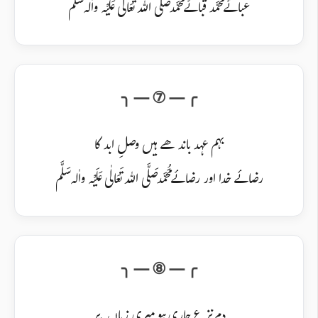
عبائے مُحَمَّد قبائے مُحَمَّد صَلَّی اللہ تَعَالٰی عَلَیْہ واٰلہ سَلَّم
بہم عہد باندھے ہیں وصلِ ابد کا
رضائے خدا اور رضائے مُحَمَّد صَلَّی اللہ تَعَالٰی عَلَیْہ واٰلہ سَلَّم