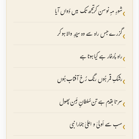
شورِ مہِ نو سن کر تجھ تک میں دَواں آیا
❮
گزرے جس راہ سے وہ سیِّدِ والا ہو کر
❮
راہ پُرخار ہے کیا ہونا ہے
❮
رشکِ قمر ہُوں رنگ رُخِ آفتاب ہُوں
❮
سر تا بقدم ہے تن سُلطانِ زَمن پھول
❮
سب سے اَولیٰ و اعلیٰ ہمَارا نبی
❮