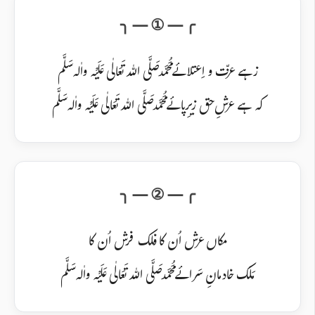
زہے عزّت و اِعتلائے مُحَمَّد صَلَّی اللہ تَعَالٰی عَلَیْہ واٰلہ سَلَّم
کہ ہے عرشِ حق زیرِپائے مُحَمَّد صَلَّی اللہ تَعَالٰی عَلَیْہ واٰلہ سَلَّم
مکاں عرش اُن کا فلک فرش اُن کا
مَلَک خادمانِ سَرائے مُحَمَّد صَلَّی اللہ تَعَالٰی عَلَیْہ واٰلہ سَلَّم