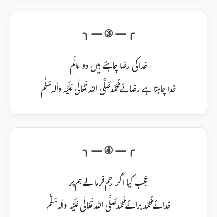
خدا کی رضا چاہتے ہیں دو عالَم
خدا چاہتا ہے رضائے مُحَمَّد صَلَّی اللہ تَعَالٰی عَلَیْہ واٰلہ سَلَّم
عجب کیا اگر رحم فرما لے ہم پر
خدائے مُحَمَّد برائے مُحَمَّد صَلَّی اللہ تَعَالٰی عَلَیْہ واٰلہ سَلَّم