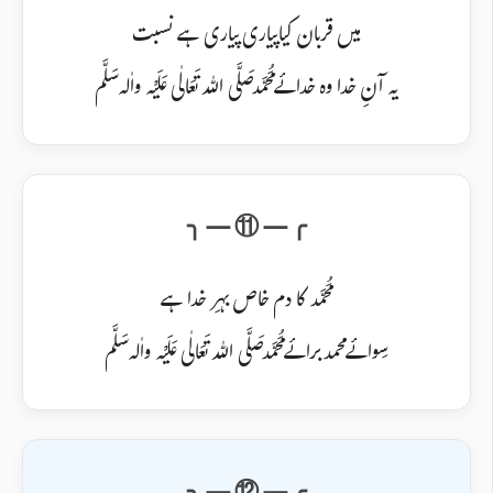
میں قربان کیاپیاری پیاری ہے نسبت
یہ آنِ خدا وہ خدائے مُحَمَّد صَلَّی اللہ تَعَالٰی عَلَیْہ واٰلہ سَلَّم
مُحَمَّد کا دم خاص بہرِ خدا ہے
سِوائے محمد برائے مُحَمَّد صَلَّی اللہ تَعَالٰی عَلَیْہ واٰلہ سَلَّم