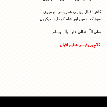
کاش اقبال ؔ یونہی عمر بسر ہو میری
صبح کعبے میں اور شام کو طیبہ دیکھوں
صلی اللّٰہ تعالیٰ علیہ وآلہ وسلم
کلامِ پروفیسر عظیم اقبال ؔ