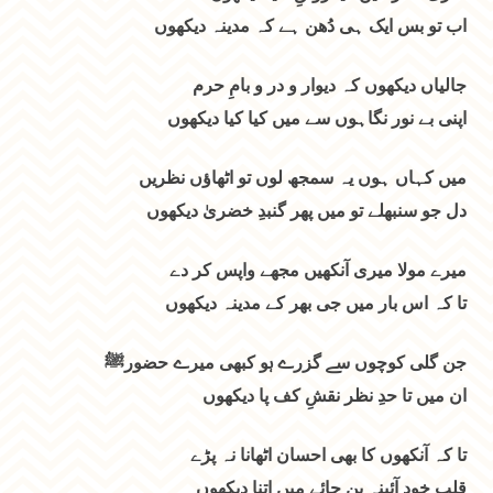
اب تو بس ایک ہی دُھن ہے کہ مدینہ دیکھوں
جالیاں دیکھوں کہ دیوار و در و بامِ حرم
اپنی بے نور نگاہوں سے میں کیا کیا دیکھوں
میں کہاں ہوں یہ سمجھ لوں تو اٹھاؤں نظریں
دل جو سنبھلے تو میں پھر گنبدِ خضریٰ دیکھوں
میرے مولا میری آنکھیں مجھے واپس کر دے
تا کہ اس بار میں جی بھر کے مدینہ دیکھوں
جن گلی کوچوں سے گزرے ہو کبھی میرے حضورﷺ
ان میں تا حدِ نظر نقشِ کف پا دیکھوں
تا کہ آنکھوں کا بھی احسان اٹھانا نہ پڑے
قلب خود آئینہ بن جائے میں اتنا دیکھوں