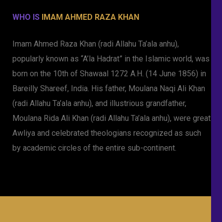
WHO IS
IMAM AHMED RAZA KHAN
Imam Ahmed Raza Khan (radi Allahu Ta’ala anhu),
popularly known as “A’la Hadrat” in the Islamic world, was
born on the 10th of Shawaal 1272 A.H. (14 June 1856) in
Bareilly Shareef, India. His father, Moulana Naqi Ali Khan
(radi Allahu Ta’ala anhu), and illustrious grandfather,
Moulana Rida Ali Khan (radi Allahu Ta’ala anhu), were great
Awliya and celebrated theologians recognized as such
by academic circles of the entire sub-continent.