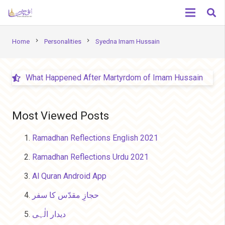
chevron_right
chevron_right
Home
Personalities
Syedna Imam Hussain
What Happened After Martyrdom of Imam Hussain
Most Viewed Posts
Ramadhan Reflections English 2021
Ramadhan Reflections Urdu 2021
Al Quran Android App
حجازِ مقدّس کا سفر
دیدار الٰہی