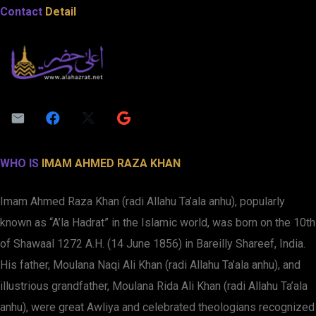
Contact
Detail
WHO IS
IMAM AHMED RAZA KHAN
Imam Ahmed Raza Khan (radi Allahu Ta’ala anhu), popularly
known as “A’la Hadrat” in the Islamic world, was born on the 10th
of Shawaal 1272 A.H. (14 June 1856) in Bareilly Shareef, India.
His father, Moulana Naqi Ali Khan (radi Allahu Ta’ala anhu), and
illustrious grandfather, Moulana Rida Ali Khan (radi Allahu Ta’ala
anhu), were great Awliya and celebrated theologians recognized