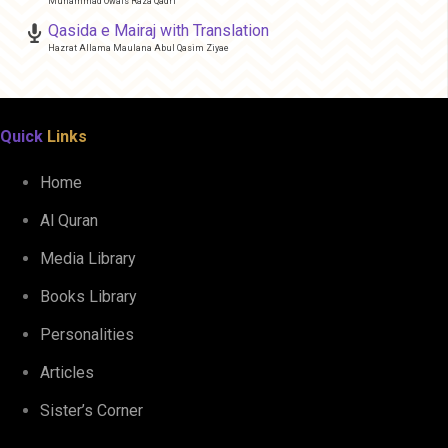
Muhammad Owais Raza Qadri
Qasida e Mairaj with Translation
Hazrat Allama Maulana Abul Qasim Ziyae
Quick
Links
Home
Al Quran
Media Library
Books Library
Personalities
Articles
Sister’s Corner