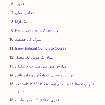
عقیدہ
الدعاء رمضان
پتنگ اڑانا
Habibiya Islamic Academy
شرک کی حقیقت
Ijraey Balagat Complete Course
استاد ایک مربی ایک معمار
مدارس میں فنی مہارت کا فقدان
آئیں اس رمضان کو یادگار رمضان بنائیں
تحریکِ تحفظِ عقیدۂ ختمِ نبوت 1953/1974کامختصر
جائزہ
فقہی اختلاف کے حدود وآداب