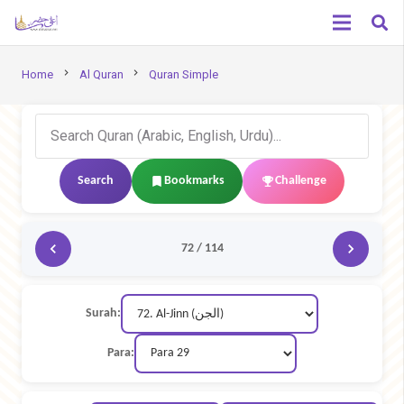
chevron_right
chevron_right
Home
Al Quran
Quran Simple
Search
Bookmarks
Challenge
72 / 114
Surah:
Para: