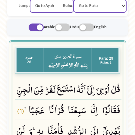
Jump:
Ruku:
Arabic
Urdu
English
سورة الجن
(مکی)
Ayat:
Para: 29
28
بِسْمِ اللَّهِ الرَّحْمٰنِ الرَّحِيْمِ
Ruku: 2
قُلْ اُوْحِیَ اِلَیَّ اَنَّهُ اسْتَمَعَ نَفَرٌ مِّنَ الْجِنِّ
فَقَالُوْۤا اِنَّا سَمِعْنَا قُرْاٰنًا عَجَبًاۙ
(1)
یَّهْدِیْۤ اِلَى الرُّشْدِ فَاٰمَنَّا بِهٖؕ-وَ لَنْ