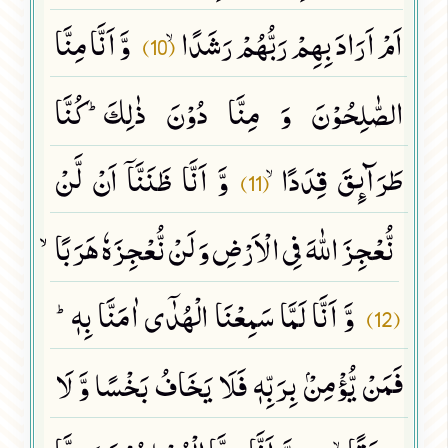
اَمْ اَرَادَ بِهِمْ رَبُّهُمْ رَشَدًاۙ
وَّ اَنَّا مِنَّا
(10)
الصّٰلِحُوْنَ وَ مِنَّا دُوْنَ ذٰلِكَؕ-كُنَّا
طَرَآىٕقَ قِدَدًاۙ
وَّ اَنَّا ظَنَنَّاۤ اَنْ لَّنْ
(11)
نُّعْجِزَ اللّٰهَ فِی الْاَرْضِ وَ لَنْ نُّعْجِزَهٗ هَرَبًاۙ
وَّ اَنَّا لَمَّا سَمِعْنَا الْهُدٰۤى اٰمَنَّا بِهٖؕ-
(12)
فَمَنْ یُّؤْمِنْۢ بِرَبِّهٖ فَلَا یَخَافُ بَخْسًا وَّ لَا