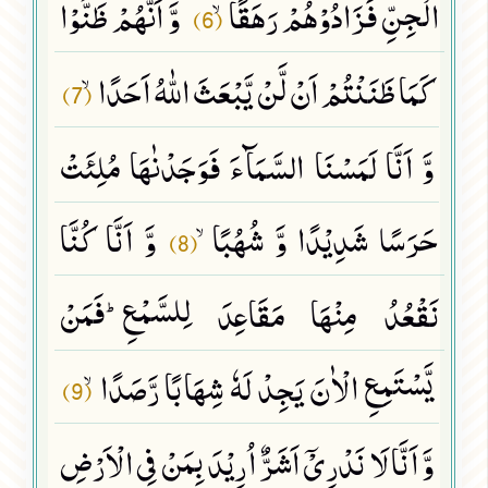
الْجِنِّ فَزَادُوْهُمْ رَهَقًاۙ
وَّ اَنَّهُمْ ظَنُّوْا
(6)
كَمَا ظَنَنْتُمْ اَنْ لَّنْ یَّبْعَثَ اللّٰهُ اَحَدًاۙ
(7)
وَّ اَنَّا لَمَسْنَا السَّمَآءَ فَوَجَدْنٰهَا مُلِئَتْ
حَرَسًا شَدِیْدًا وَّ شُهُبًاۙ
وَّ اَنَّا كُنَّا
(8)
نَقْعُدُ مِنْهَا مَقَاعِدَ لِلسَّمْعِؕ-فَمَنْ
یَّسْتَمِعِ الْاٰنَ یَجِدْ لَهٗ شِهَابًا رَّصَدًاۙ
(9)
وَّ اَنَّا لَا نَدْرِیْۤ اَشَرٌّ اُرِیْدَ بِمَنْ فِی الْاَرْضِ