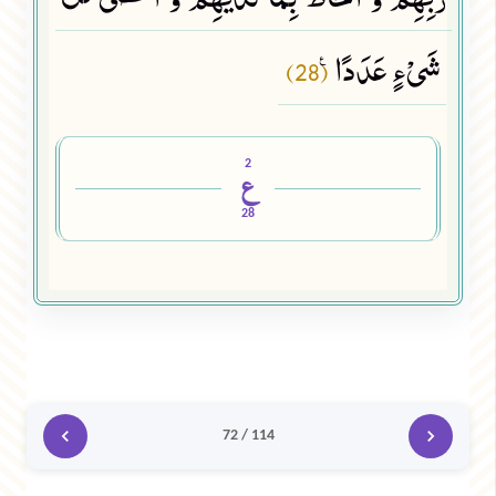
شَیْءٍ عَدَدًا۠
(28)
2
ع
28
72 / 114