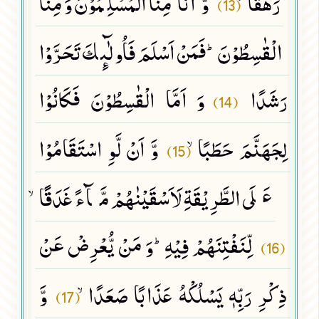
رَهَقًاۙ
وَّ اَنَّا مِنَّا الْمُسْلِمُوْنَ وَ مِنَّا
(13)
الْقٰسِطُوْنَؕ-فَمَنْ اَسْلَمَ فَاُولٰٓىٕكَ تَحَرَّوْا
رَشَدًا
وَ اَمَّا الْقٰسِطُوْنَ فَكَانُوْا
(14)
لِجَهَنَّمَ حَطَبًاۙ
وَّ اَنْ لَّوِ اسْتَقَامُوْا
(15)
عَلَى الطَّرِیْقَةِ لَاَسْقَیْنٰهُمْ مَّآءً غَدَقًاۙ
لِّنَفْتِنَهُمْ فِیْهِؕ-وَ مَنْ یُّعْرِضْ عَنْ
(16)
ذِكْرِ رَبِّهٖ یَسْلُكْهُ عَذَابًا صَعَدًاۙ
وَّ
(17)