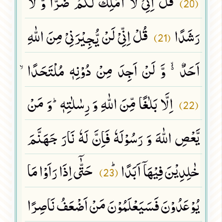
قُلْ اِنِّیْ لَاۤ اَمْلِكُ لَكُمْ ضَرًّا وَّ لَا
(20)
رَشَدًا
قُلْ اِنِّیْ لَنْ یُّجِیْرَنِیْ مِنَ اللّٰهِ
(21)
اَحَدٌ ﳔ وَّ لَنْ اَجِدَ مِنْ دُوْنِهٖ مُلْتَحَدًاۙ
اِلَّا بَلٰغًا مِّنَ اللّٰهِ وَ رِسٰلٰتِهٖؕ-وَ مَنْ
(22)
یَّعْصِ اللّٰهَ وَ رَسُوْلَهٗ فَاِنَّ لَهٗ نَارَ جَهَنَّمَ
خٰلِدِیْنَ فِیْهَاۤ اَبَدًاﭤ
حَتّٰۤى اِذَا رَاَوْا مَا
(23)
یُوْعَدُوْنَ فَسَیَعْلَمُوْنَ مَنْ اَضْعَفُ نَاصِرًا