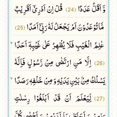
وَّ اَقَلُّ عَدَدًا
قُلْ اِنْ اَدْرِیْۤ اَقَرِیْبٌ
(24)
مَّا تُوْعَدُوْنَ اَمْ یَجْعَلُ لَهٗ رَبِّیْۤ اَمَدًا
(25)
عٰلِمُ الْغَیْبِ فَلَا یُظْهِرُ عَلٰى غَیْبِهٖۤ اَحَدًاۙ
اِلَّا مَنِ ارْتَضٰى مِنْ رَّسُوْلٍ فَاِنَّهٗ
(26)
یَسْلُكُ مِنْۢ بَیْنِ یَدَیْهِ وَ مِنْ خَلْفِهٖ رَصَدًاۙ
لِّیَعْلَمَ اَنْ قَدْ اَبْلَغُوْا رِسٰلٰتِ
(27)
رَبِّهِمْ وَ اَحَاطَ بِمَا لَدَیْهِمْ وَ اَحْصٰى كُلَّ