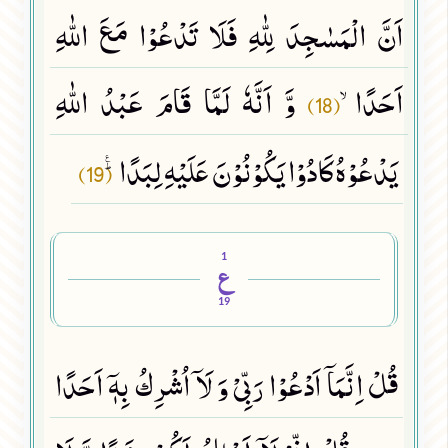
اَنَّ الْمَسٰجِدَ لِلّٰهِ فَلَا تَدْعُوْا مَعَ اللّٰهِ
اَحَدًاۙ
وَّ اَنَّهٗ لَمَّا قَامَ عَبْدُ اللّٰهِ
(18)
یَدْعُوْهُ كَادُوْا یَكُوْنُوْنَ عَلَیْهِ لِبَدًاؕ۠
(19)
1
ع
19
قُلْ اِنَّمَاۤ اَدْعُوْا رَبِّیْ وَ لَاۤ اُشْرِكُ بِهٖۤ اَحَدًا