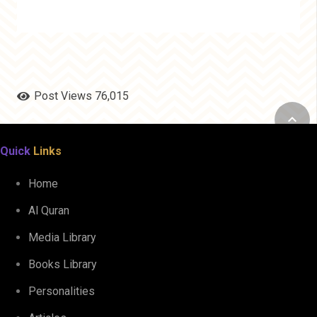
Post Views
76,015
keyboard_arrow_up
Quick
Links
Home
Al Quran
Media Library
Books Library
Personalities