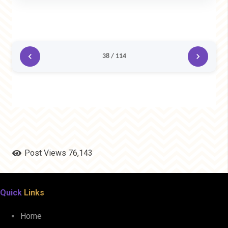
38 / 114
Post Views
76,143
Quick
Links
Home