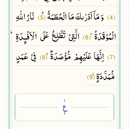
وَ مَاۤ اَدْرٰىكَ مَا الْحُطَمَةُﭤ
نَارُ اللّٰهِ
(5)
(4)
الْمُوْقَدَةُۙ
الَّتِیْ تَطَّلِعُ عَلَى الْاَفْـٕدَةِﭤ
(6)
اِنَّهَا عَلَیْهِمْ مُّؤْصَدَةٌۙ
فِیْ عَمَدٍ
(8)
(7)
مُّمَدَّدَةٍ۠
(9)
1
ع
9