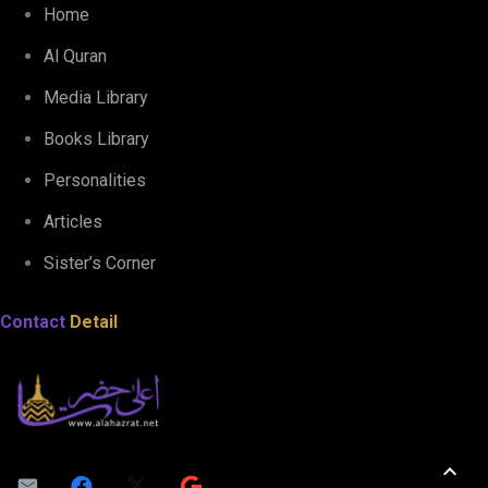
Home
Al Quran
Media Library
Books Library
Personalities
Articles
Sister’s Corner
Contact
Detail
keyboard_arrow_up