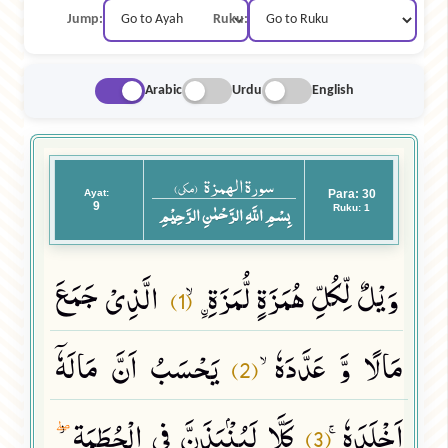
Jump:
Ruku:
Arabic
Urdu
English
سورة الهمزة
(مکی)
Ayat:
Para: 30
9
بِسْمِ اللَّهِ الرَّحْمٰنِ الرَّحِيْمِ
Ruku: 1
وَیْلٌ لِّكُلِّ هُمَزَةٍ لُّمَزَةِ ﹰۙ
الَّذِیْ جَمَعَ
(1)
مَالًا وَّ عَدَّدَهٗۙ
یَحْسَبُ اَنَّ مَالَهٗۤ
(2)
اَخْلَدَهٗۚ
كَلَّا لَیُنْۢبَذَنَّ فِی الْحُطَمَةِ٘
(3)
ۖ