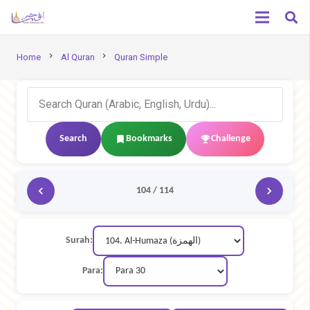
chevron_right
chevron_right
Home
Al Quran
Quran Simple
Search
Bookmarks
Challenge
104 / 114
Surah:
Para: