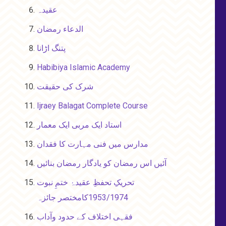
عقیدہ
الدعاء رمضان
پتنگ اڑانا
Habibiya Islamic Academy
شرک کی حقیقت
Ijraey Balagat Complete Course
استاد ایک مربی ایک معمار
مدارس میں فنی مہارت کا فقدان
آئیں اس رمضان کو یادگار رمضان بنائیں
تحریکِ تحفظِ عقیدۂ ختمِ نبوت
1953/1974کامختصر جائزہ
فقہی اختلاف کے حدود وآداب