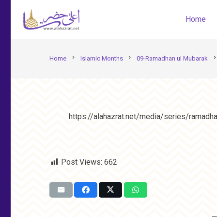
Home
chevron_right
chevron_right
chevron_rig
Home
Islamic Months
09-Ramadhan ul Mubarak
https://alahazrat.net/media/series/ramadh
Post Views:
662