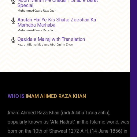
Noori Mehfil Pe Chadar | Shab e Barat
Special
Muhammad Owais Raza Qadri
Aastan Hai Ye Kis Shahe Zeeshan Ka
Marhaba Marhaba
Muhammad Owais Raza Qadri
Qasida e Mairaj with Translation
Hazrat Allama Maulana Abul Qasim Ziyae
WHO IS
IMAM AHMED RAZA KHAN
Imam Ahmed Raza Khan (radi Allahu Ta’ala anhu),
popularly known as “A’la Hadrat” in the Islamic world, was
born on the 10th of Shawaal 1272 A.H. (14 June 1856) in