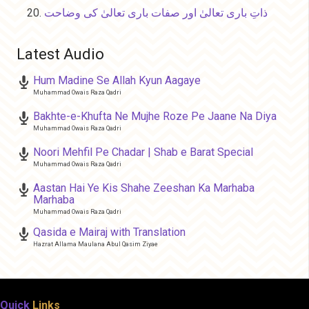
ذاتِ باری تعالیٰ اور صفات باری تعالیٰ کی وضاحت
Latest Audio
Hum Madine Se Allah Kyun Aagaye
Muhammad Owais Raza Qadri
Bakhte-e-Khufta Ne Mujhe Roze Pe Jaane Na Diya
Muhammad Owais Raza Qadri
Noori Mehfil Pe Chadar | Shab e Barat Special
Muhammad Owais Raza Qadri
Aastan Hai Ye Kis Shahe Zeeshan Ka Marhaba
Marhaba
Muhammad Owais Raza Qadri
Qasida e Mairaj with Translation
Hazrat Allama Maulana Abul Qasim Ziyae
Quick
Links