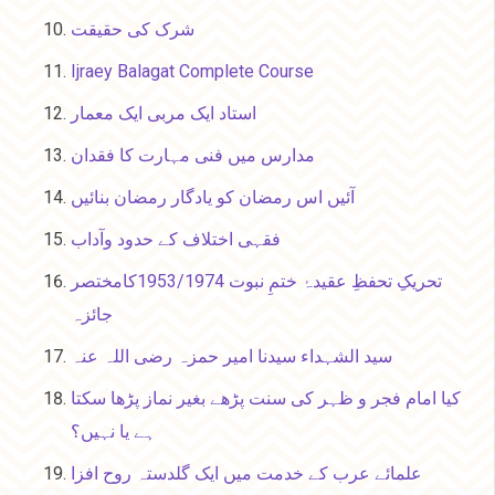
شرک کی حقیقت
Ijraey Balagat Complete Course
استاد ایک مربی ایک معمار
مدارس میں فنی مہارت کا فقدان
آئیں اس رمضان کو یادگار رمضان بنائیں
فقہی اختلاف کے حدود وآداب
تحریکِ تحفظِ عقیدۂ ختمِ نبوت 1953/1974کامختصر
جائزہ
سید الشہداء سیدنا امیر حمزہ رضی اللہ عنہ
کیا امام فجر و ظہر کی سنت پڑھے بغیر نماز پڑھا سکتا
ہے یا نہیں؟
علمائے عرب کے خدمت میں ایک گلدستہ روح افزا