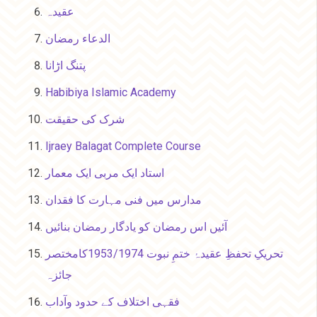
عقیدہ
الدعاء رمضان
پتنگ اڑانا
Habibiya Islamic Academy
شرک کی حقیقت
Ijraey Balagat Complete Course
استاد ایک مربی ایک معمار
مدارس میں فنی مہارت کا فقدان
آئیں اس رمضان کو یادگار رمضان بنائیں
تحریکِ تحفظِ عقیدۂ ختمِ نبوت 1953/1974کامختصر
جائزہ
فقہی اختلاف کے حدود وآداب