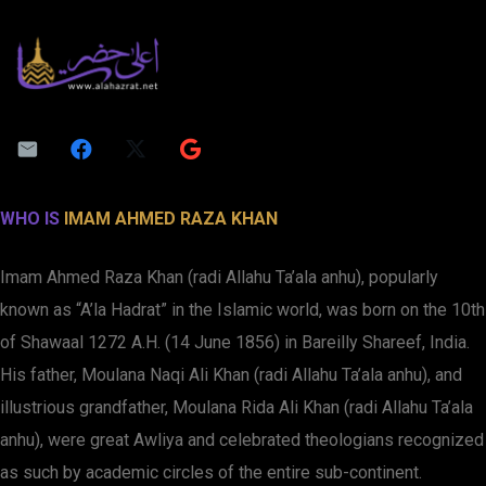
WHO IS
IMAM AHMED RAZA KHAN
Imam Ahmed Raza Khan (radi Allahu Ta’ala anhu), popularly
known as “A’la Hadrat” in the Islamic world, was born on the 10th
of Shawaal 1272 A.H. (14 June 1856) in Bareilly Shareef, India.
His father, Moulana Naqi Ali Khan (radi Allahu Ta’ala anhu), and
illustrious grandfather, Moulana Rida Ali Khan (radi Allahu Ta’ala
anhu), were great Awliya and celebrated theologians recognized
as such by academic circles of the entire sub-continent.