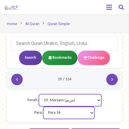
chevron_right
chevron_right
Home
Al Quran
Quran Simple
Search
Bookmarks
Challenge
19 / 114
Surah:
Para: